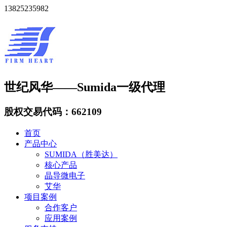
13825235982
世纪风华——Sumida一级代理
股权交易代码：662109
首页
产品中心
SUMIDA（胜美达）
核心产品
晶导微电子
艾华
项目案例
合作客户
应用案例