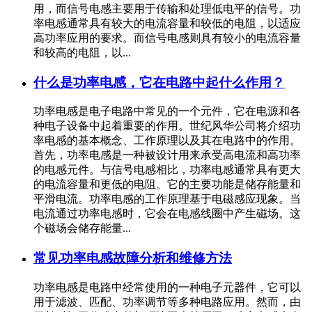
用，而信号电感主要用于传输和处理低电平的信号。功
率电感通常具有较大的电流容量和较低的电阻，以适应
高功率应用的要求。而信号电感则具有较小的电流容量
和较高的电阻，以...
什么是功率电感，它在电路中起什么作用？
功率电感是电子电路中常见的一个元件，它在电源和各
种电子设备中起着重要的作用。世纪风华公司将介绍功
率电感的基本概念、工作原理以及其在电路中的作用。
首先，功率电感是一种被设计用来承受高电流和高功率
的电感元件。与信号电感相比，功率电感通常具有更大
的电流容量和更低的电阻。它的主要功能是储存能量和
平滑电流。功率电感的工作原理基于电磁感应现象。当
电流通过功率电感时，它会在电感线圈中产生磁场。这
个磁场会储存能量...
常见功率电感故障分析和维修方法
功率电感是电路中经常使用的一种电子元器件，它可以
用于滤波、匹配、功率调节等多种电路应用。然而，由