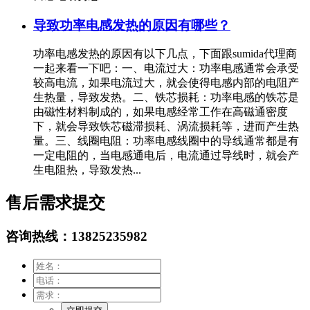
导致功率电感发热的原因有哪些？
功率电感发热的原因有以下几点，下面跟sumida代理商
一起来看一下吧：一、电流过大：功率电感通常会承受
较高电流，如果电流过大，就会使得电感内部的电阻产
生热量，导致发热。二、铁芯损耗：功率电感的铁芯是
由磁性材料制成的，如果电感经常工作在高磁通密度
下，就会导致铁芯磁滞损耗、涡流损耗等，进而产生热
量。三、线圈电阻：功率电感线圈中的导线通常都是有
一定电阻的，当电感通电后，电流通过导线时，就会产
生电阻热，导致发热...
售后需求提交
咨询热线：13825235982