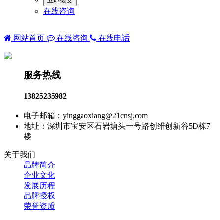
在线咨询
网站首页
在线咨询
在线电话
服务热线
13825235982
电子邮箱：yinggaoxiang@21cnsj.com
地址：深圳市宝安区石岩塘头一号路创维创新谷5D栋7
楼
关于我们
品牌简介
企业文化
发展历程
品牌授权
荣誉资质