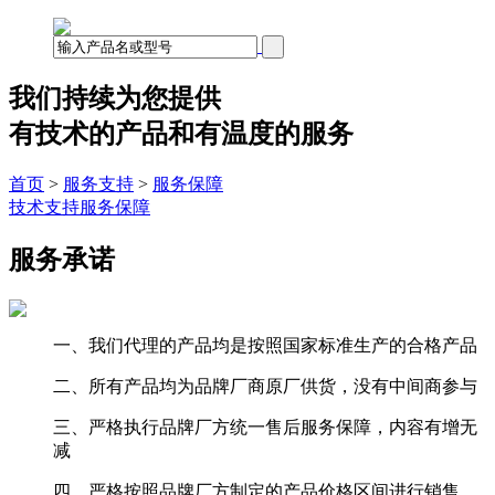
我们持续为您提供
有技术的产品和有温度的服务
首页
>
服务支持
>
服务保障
技术支持
服务保障
服务承诺
一、我们代理的产品均是按照国家标准生产的合格产品
二、所有产品均为品牌厂商原厂供货，没有中间商参与
三、严格执行品牌厂方统一售后服务保障，内容有增无
减
四、严格按照品牌厂方制定的产品价格区间进行销售