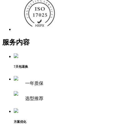
服务内容
7天包退换
一年质保
选型推荐
方案优化