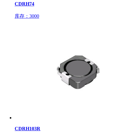
CDRH74
库存：3000
CDRH103R