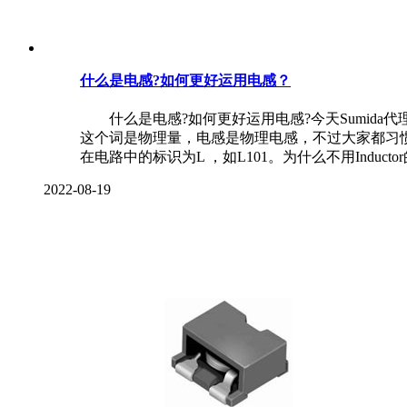
什么是电感?如何更好运用电感？
什么是电感?如何更好运用电感?今天Sumida代
这个词是物理量，电感是物理电感，不过大家都习
在电路中的标识为L ，如L101。为什么不用Inducto
2022-08-19