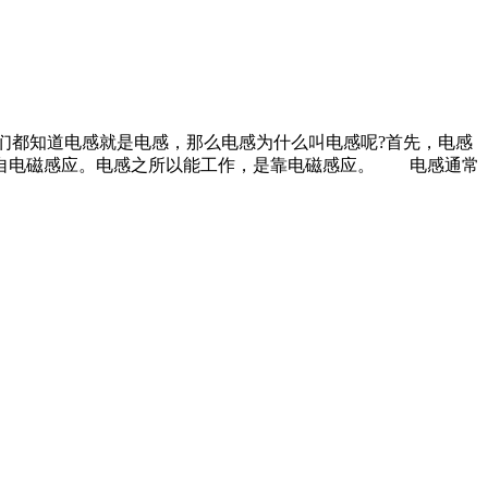
，我们都知道电感就是电感，那么电感为什么叫电感呢?首先，电感
来自电磁感应。电感之所以能工作，是靠电磁感应。 电感通常