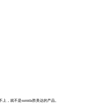
上，就不是sumida胜美达的产品。