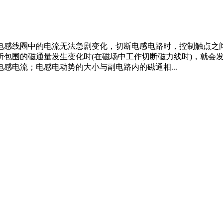
感线圈中的电流无法急剧变化，切断电感电路时，控制触点之间
所包围的磁通量发生变化时(在磁场中工作切断磁力线时)，就
感电流；电感电动势的大小与副电路内的磁通相...