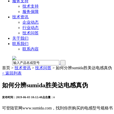
服务支持
技术支持
服务保障
技术资讯
企业动态
行业动态
技术问答
关于我们
联系我们
联系内容
首页 >
技术资讯
>
技术问答
> 如何分辨sumida胜美达电感真伪
< 返回列表
如何分辨sumida胜美达电感真伪
发布时间：2019-06-03 10:12:48
点击量：
0
可登陆官网www.sumida.com，找到你所购买的电感型号