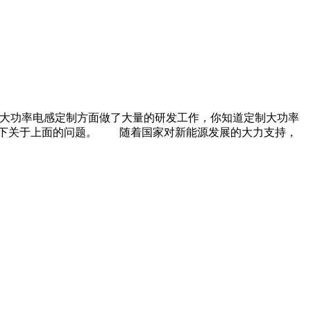
大功率电感定制方面做了大量的研发工作，你知道定制大功率
享一下关于上面的问题。 随着国家对新能源发展的大力支持，