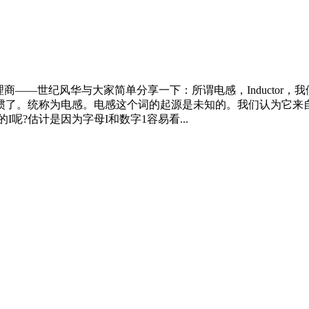
理商——世纪风华与大家简单分享一下：所谓电感，Inductor
惯了。统称为电感。电感这个词的起源是未知的。我们认为它
r的I呢?估计是因为字母I和数字1容易看...